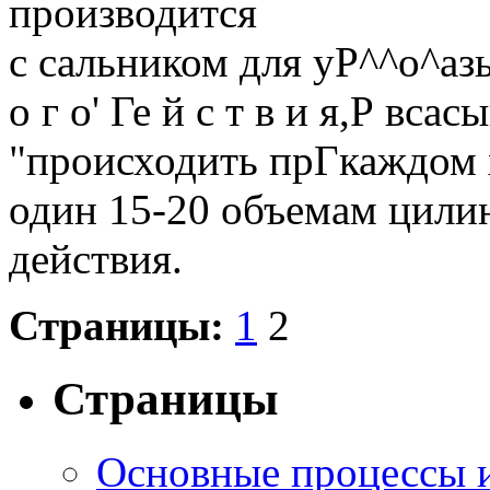
производится
с сальником для уР^^о^аз
о г о' Ге й с т в и я,Р вса
"происходить прГкаждом хо
один 15-20 объемам цили
действия.
Страницы:
1
2
Страницы
Основные процессы 