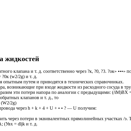
та жидкостей
ого клапана и т. д. соответственно через ?к, ?0, ?3. ?ок» •••» п
?0к (w2/2g) и т. д.
 опытным путем и приводятся в технических справочниках.
а, возникающие при входе жидкости из расходного сосуда в тру
разим эти потери напора по аналогии с предыдущими: (/iM)BX = 
обратных клапанов и т. д., то
, (W2/2g)
вода через h + k + 4 + U + • • ? — U получим:
 через потери в эквивалентных прямолинейных участках /э. Так,
 (Увх = dljk и т. д.