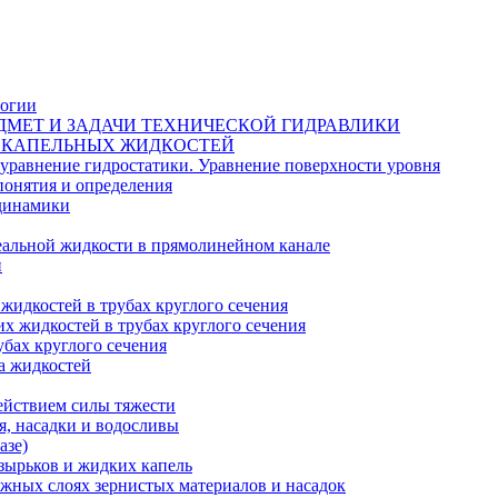
логии
А. ПРЕДМЕТ И ЗАДАЧИ ТЕХНИЧЕСКОЙ ГИДРАВЛИКИ
А КАПЕЛЬНЫХ ЖИДКОСТЕЙ
внение гидростатики. Уравнение поверхности уровня
ятия и определения
динамики
еальной жидкости в прямолинейном канале
и
жидкостей в трубах круглого сечения
х жидкостей в трубах круглого сечения
убах круглого сечения
та жидкостей
ействием силы тяжести
я, насадки и водосливы
азе)
зырьков и жидких капель
ижных слоях зернистых материалов и насадок