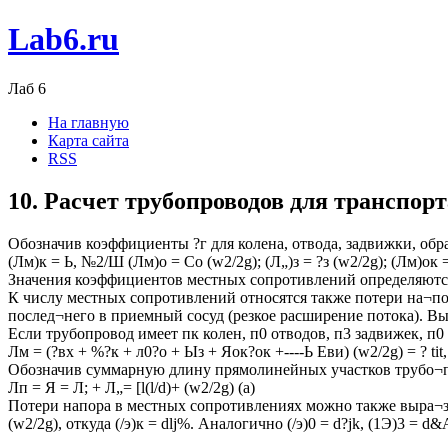
Lab6.ru
Лаб 6
На главную
Карта сайта
RSS
10. Расчет трубопроводов для транспор
Обозначив коэффициенты ?г для колена, отвода, задвижки, обратн
(Лм)к = Ь, №2/Ш (Лм)о = Со (w2/2g); (Л„)з = ?з (w2/2g); (Лм)ок = 
Значения коэффициентов местных сопротивлений определяются
К числу местных сопротивлений относятся также потери на¬пор
послед¬него в приемный сосуд (резкое расширение потока). Вы
Если трубопровод имеет пк колен, п0 отводов, п3 задвижек, п0 
Лм = (?вх + %?к + л0?о + Ыз + Яок?ок +----Ь Еви) (w2/2g) = ? tit
Обозначив суммарную длину прямолинейных участков трубо¬про
Лп = Я = Л; + Л„= [l(l/d)+ (w2/2g) (а)
Потери напора в местных сопротивлениях можно также выра¬зить
(w2/2g), откуда (/э)к = dlj%. Аналогично (/э)0 = d?jk, (1Э)3 = d&A;