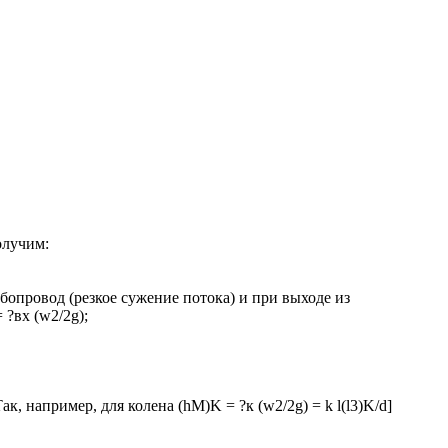
олучим:
бопровод (резкое сужение потока) и при выходе из
?вх (w2/2g);
 например, для колена (hM)K = ?к (w2/2g) = k l(l3)K/d]