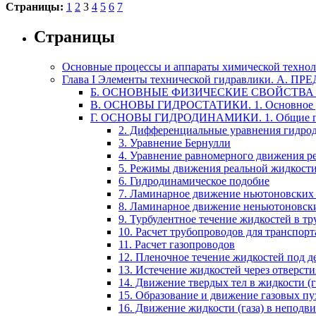
Страницы:
1
2
3
4
5
6
7
Страницы
Основные процессы и аппараты химической техно
Глава I Элементы технической гидравлики. 
Б. ОСНОВНЫЕ ФИЗИЧЕСКИЕ СВОЙСТВ
В. ОСНОВЫ ГИДРОСТАТИКИ. 1. Основное ура
Г. ОСНОВЫ ГИДРОДИНАМИКИ. 1. Общие пон
2. Дифференциальные уравнения гидро
3. Уравнение Бернулли
4. Уравнение равномерного движения р
5. Режимы движения реальной жидкост
6. Гидродинамическое подобие
7. Ламинарное движение ньютоновских 
8. Ламинарное движение неньютоновски
9. Турбулентное течение жидкостей в тр
10. Расчет трубопроводов для транспор
11. Расчет газопроводов
12. Пленочное течение жидкостей под д
13. Истечение жидкостей через отверсти
14. Движение твердых тел в жидкости (г
15. Образование и движение газовых пу
16. Движение жидкости (газа) в неподв